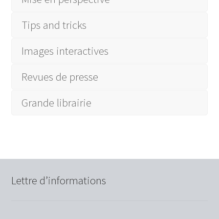
E-formation: « Je travaille mon expérience client »
Tips and tricks
E-formations
Images interactives
Empathie…empathie…vous avez dit empathie!
Revues de presse
Etude de cas
Grande librairie
Events
La surprenante vérité sur la customisation
Nos accompagnements
Lettre d’informations
Nos E-solutions
Produits & services