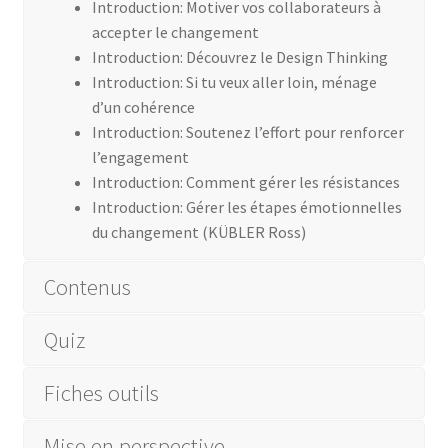
Introduction: Motiver vos collaborateurs à
accepter le changement
E-formation: « Je m’outille »
Introduction: Découvrez le Design Thinking
Introduction: Si tu veux aller loin, ménage
E-formation: « Je manage »
d’un cohérence
Introduction: Soutenez l’effort pour renforcer
E-formation: « Je me connais »
l’engagement
Introduction: Comment gérer les résistances
E-formation: « Je me développe »
Introduction: Gérer les étapes émotionnelles
du changement (KÜBLER Ross)
E-formation: « Je motive »
Contenus
E-formation: « Je parle en public »
Quiz
E-formation: « Je recrute »
Fiches outils
E-formation: « Je travaille à distance »
Mise en perspective