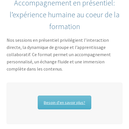
Accompagnement en présentiel:
« Motivez vos collaborateurs à accepter le changement »
l’expérience humaine au coeur de la
A propos
formation
Accompagnement à distance
Nos sessions en présentiel privilégient l’interaction
directe, la dynamique de groupe et l’apprentissage
collaboratif. Ce format permet un accompagnement
Accompagnement en présentiel
personnalisé, un échange fluide et une immersion
complète dans les contenus.
Accompagnement hybride
Conditions Générales d’Utilisation
Conditions Générales d’Utilisation
Besoin d'en savoir plus?
Contact