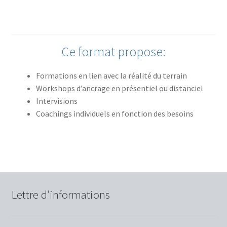
Déclaration de confidentialité
Dyna Learn & Now.be
Ce format propose:
E-formation: « J’accompagne le changement »
Formations en lien avec la réalité du terrain
E-formation: « J’organise »
Workshops d’ancrage en présentiel ou distanciel
Intervisions
E-formation: « Je communique »
Coachings individuels en fonction des besoins
E-formation: « Je développe les autres »
E-formation: « Je fédère »
E-formation: « Je gère des projets »
Lettre d’informations
E-formation: « Je gère l’équipe »