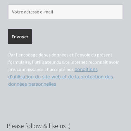
E-formation: « Je m’outille »
E-formation: « Je manage »
E-formation: « Je me connais »
Par l'encodage de ses données et l'envoie du présent
E-formation: « Je me développe »
formulaire, l'utilisateur du site internet reconnaît avoir
pris connaissance et accepté nos
conditions
E-formation: « Je motive »
d'utilisation du site web et de la protection des
données personnelles
E-formation: « Je parle en public »
E-formation: « Je recrute »
E-formation: « Je travaille à distance »
Please follow & like us :)