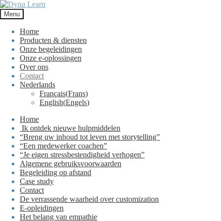
Ga
Ga
door
naar
Menu
naar
de
navigatie
inhoud
Home
Producten & diensten
Onze begeleidingen
Onze e-oplossingen
Over ons
Contact
Nederlands
Français
(
Frans
)
English
(
Engels
)
Home
Ik ontdek nieuwe hulpmiddelen
“Breng uw inhoud tot leven met storytelling”
“Een medewerker coachen”
“Je eigen stressbestendigheid verhogen”
Algemene gebruiksvoorwaarden
Begeleiding op afstand
Case study
Contact
De verrassende waarheid over customization
E-opleidingen
Het belang van empathie