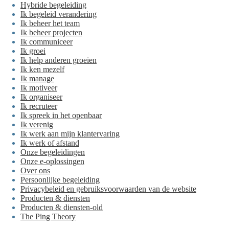
Hybride begeleiding
Ik begeleid verandering
Ik beheer het team
Ik beheer projecten
Ik communiceer
Ik groei
Ik help anderen groeien
Ik ken mezelf
Ik manage
Ik motiveer
Ik organiseer
Ik recruteer
Ik spreek in het openbaar
Ik verenig
Ik werk aan mijn klantervaring
Ik werk of afstand
Onze begeleidingen
Onze e-oplossingen
Over ons
Persoonlijke begeleiding
Privacybeleid en gebruiksvoorwaarden van de website
Producten & diensten
Producten & diensten-old
The Ping Theory